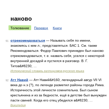
наново
Толкование
Перевод
Книги
отрекомендоваться
— Называть себя по имени,
91
знакомясь с кем л.; представляться. БАС 1. См. также
Рекомендоваться. Федор Павлович принжден был наново
отрекомендоваться, т. е. назвать себя, уселся с некоторой
внутренней досадой и пустился в разговор. В. Г.
Титов&#8230; …
Исторический словарь галлицизмов русского языка
Атт Навий
— Атт Навий&#160; легендарный авгур VII VI
92
века до н.э (?), по легенде разметил районы города Рима.
Историчность этой личности сомнительна. Был сыном
крестьянина и из за бедности, ещё в детстве был вынужден
пасти свиней. Когда его отец убедился в&#8230; …
Википедия