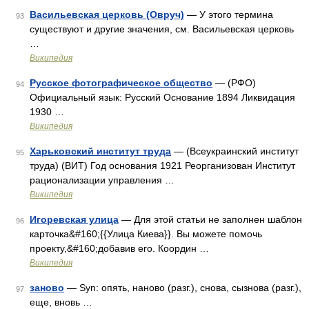
Васильевская церковь (Овруч)
— У этого термина
93
существуют и другие значения, см. Васильевская церковь
…
Википедия
Русское фотографическое общество
— (РФО)
94
Официальный язык: Русский Основание 1894 Ликвидация
1930 …
Википедия
Харьковский институт труда
— (Всеукраинский институт
95
труда) (ВИТ) Год основания 1921 Реорганизован Институт
рационализации управления …
Википедия
Игоревская улица
— Для этой статьи не заполнен шаблон
96
карточка&#160;{{Улица Киева}}. Вы можете помочь
проекту,&#160;добавив его. Координ …
Википедия
заново
— Syn: опять, наново (разг.), снова, сызнова (разг.),
97
еще, вновь …