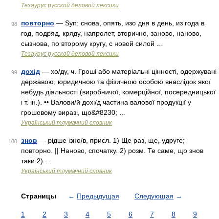
Тезаурус русской деловой лексики
повторно
— Syn: снова, опять, изо дня в день, из года в
98
год, подряд, кряду, напролет, вторично, заново, наново,
сызнова, по второму кругу, с новой силой …
Тезаурус русской деловой лексики
дохід
— хо/ду, ч. Гроші або матеріальні цінності, одержувані
99
державою, юридичною та фізичною особою внаслідок якої
небудь діяльності (виробничої, комерційної, посередницької
і т. ін.). •• Валови/й дохі/д частина валової продукції у
грошовому виразі, що&#8230; …
Український тлумачний словник
знов
— рідше ізно/в, присл. 1) Ще раз, ще, удруге;
100
повторно. || Наново, спочатку. 2) розм. Те саме, що знов
таки 2) …
Український тлумачний словник
Страницы
←
Предыдущая
Следующая
→
1
2
3
4
5
6
7
8
9